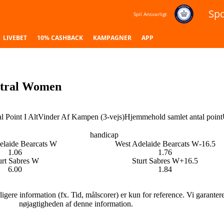
Sp
Spil Ansvarligt
LIVEBET
10% CASHBACK
KAMPAGNER
APP