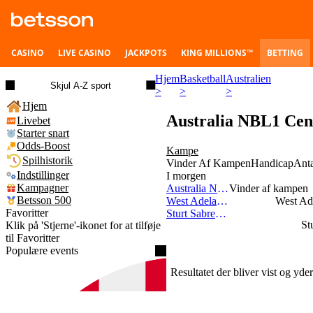
CASINO
LIVE CASINO
JACKPOTS
KING MILLIONS™
BETTING