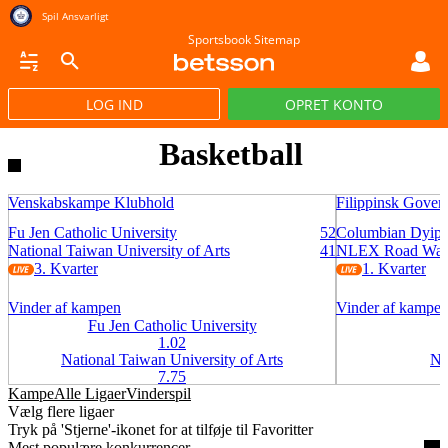
Spil Ansvarligt
Sportsbook Sitemap
LOG IND
OPRET KONTO