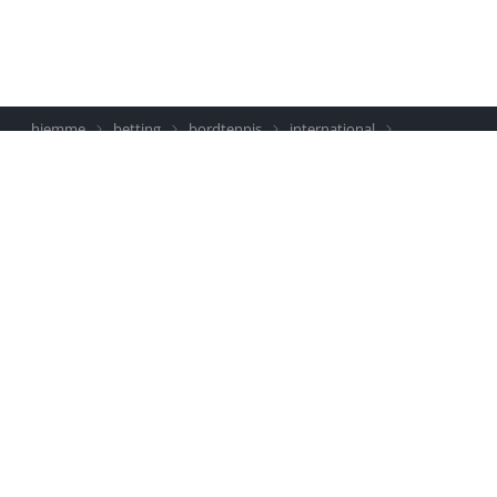
hjemme
betting
bordtennis
international
setka cup
heinzl lukas durovic roman
i samarbejde med