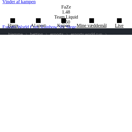
hjemme
betting
esports
esports world cup
esports world cup dota 2
team liquid shopify rebellion
i samarbejde med