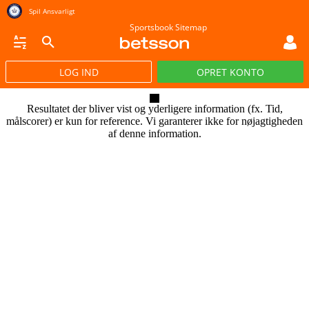
Spil Ansvarligt
Sportsbook Sitemap
LOG IND
OPRET KONTO