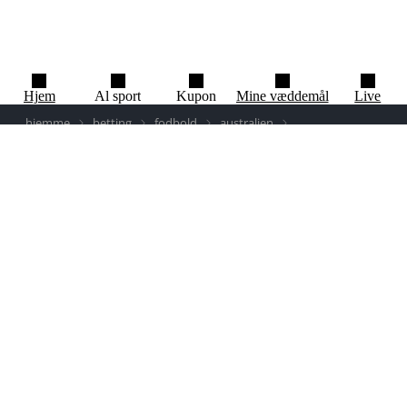
hjemme
betting
fodbold
australien
australia queensland npl
peninsula power fc queensland lions fc
i samarbejde med