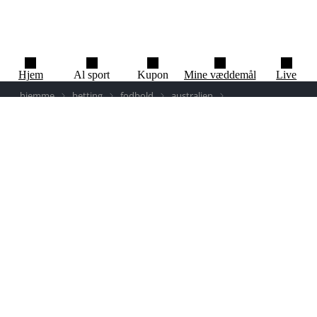
hjemme
betting
fodbold
australien
australien statsligaer
canberra juventus fc canberra white eagles fc
i samarbejde med