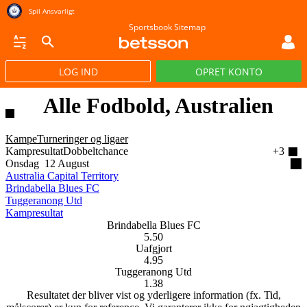
Spil Ansvarligt
Sportsbook Sitemap
LOG IND
OPRET KONTO