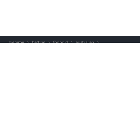
hjemme
betting
fodbold
australien
australien statsligaer
caroline springs george cross fc eastern lions sc
i samarbejde med