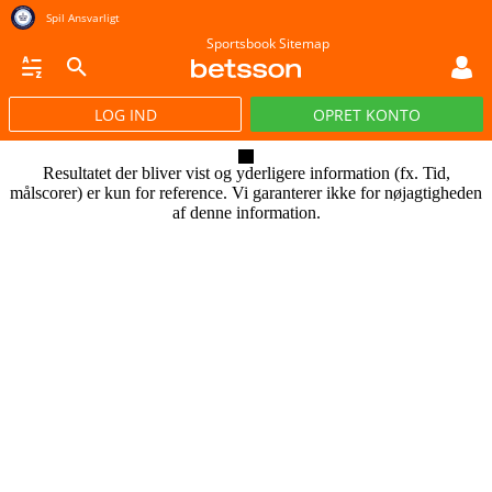
Spil Ansvarligt
Sportsbook Sitemap
LOG IND
OPRET KONTO