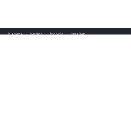
hjemme
betting
fodbold
brasilien
brasilien serie b
chapecoense sc cr brasil al
i samarbejde med