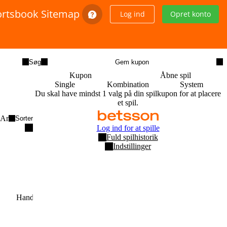
ortsbook Sitemap
Log ind
Opret konto