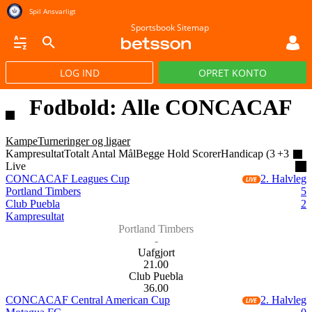
Spil Ansvarligt
Sportsbook Sitemap
LOG IND
OPRET KONTO