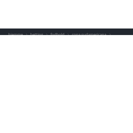
hjemme
betting
fodbold
copa sudamericana
copa sudamericana
alianza lima universidad catolica
i samarbejde med