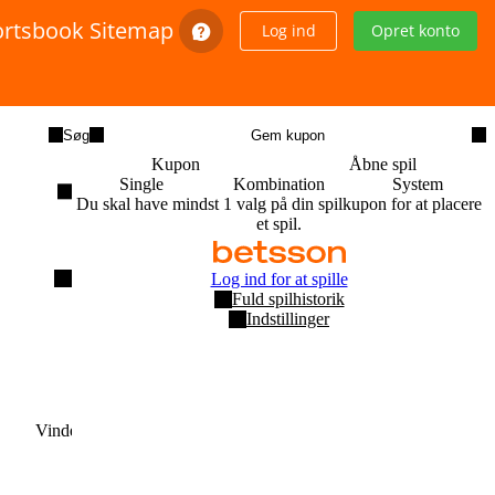
ortsbook Sitemap
Log ind
Opret konto