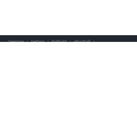
hjemme
betting
fodbold
efootball
efootball battle 8 minutters kampe
italy dm1trena france kraftvk
i samarbejde med