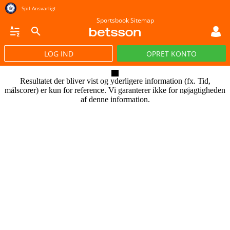
Spil Ansvarligt
Sportsbook Sitemap
LOG IND
OPRET KONTO