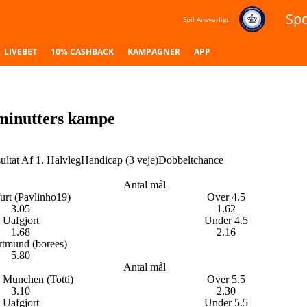
Sp
Spil Ansvarligt
LIVEBET
10% CASHBACK
KAMPAGNER
APP