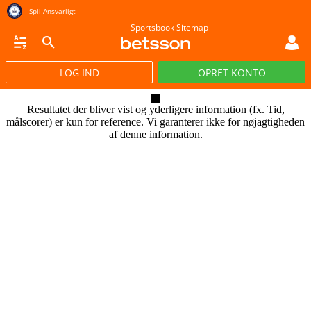
Spil Ansvarligt
Sportsbook Sitemap
LOG IND
OPRET KONTO