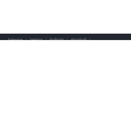
hjemme
betting
fodbold
efootball
efootball valhalla cup 8 minutters kampe
botafogo cody sao paulo jerry
i samarbejde med