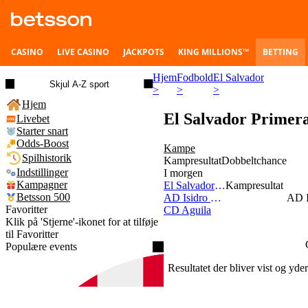
CASINO
LIVE CASINO
JACKPOTS
KING MILLIONS™
BETTING