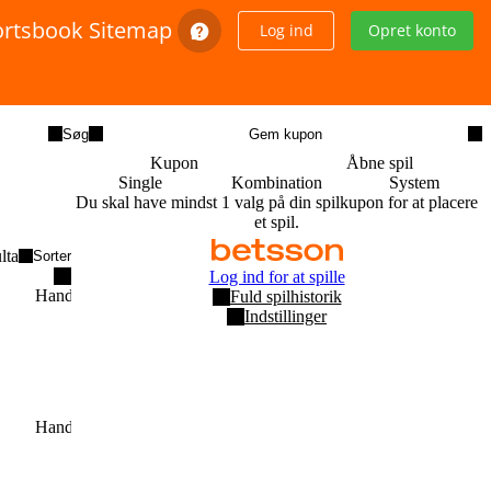
ortsbook Sitemap
Log ind
Opret konto