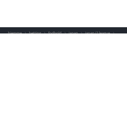
hjemme
betting
fodbold
japan
japan j2 league
montedio yamagata jef united chiba
i samarbejde med