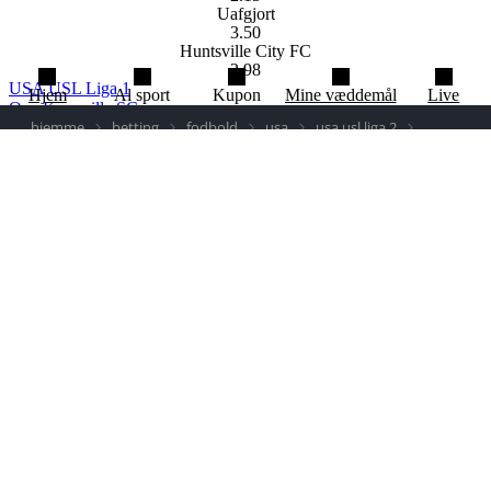
hjemme
betting
fodbold
usa
usa usl liga 2
cedar stars rush fc motown 2
i samarbejde med