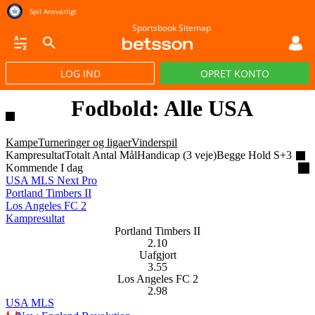
Spil Ansvarligt
Sportsbook Sitemap
LOG IND
OPRET KONTO