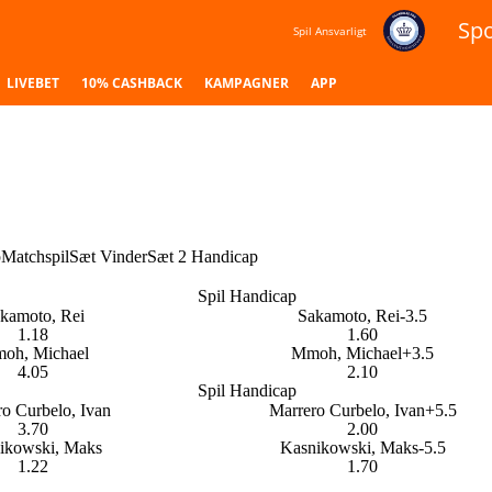
Sp
Spil Ansvarligt
LIVEBET
10% CASHBACK
KAMPAGNER
APP