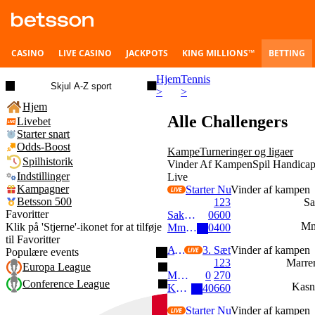
CASINO
LIVE CASINO
JACKPOTS
KING MILLIONS™
BETTING