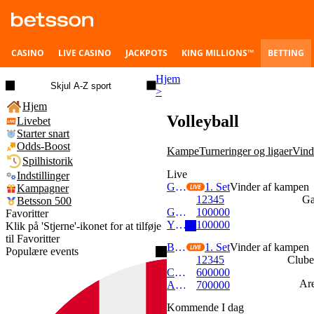
CASINO
LIVE CASINO
JACKPOTS
KING MILLIONS™
BETTING