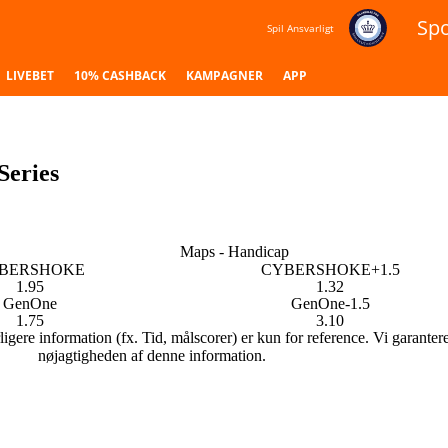
Sp
Spil Ansvarligt
LIVEBET
10% CASHBACK
KAMPAGNER
APP