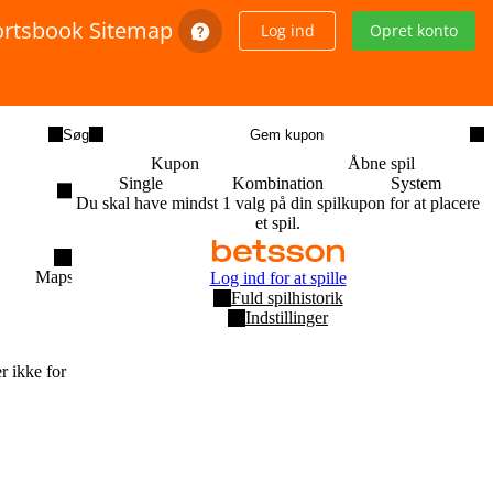
ortsbook Sitemap
Log ind
Opret konto