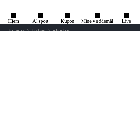
hjemme
betting
ishockey
i samarbejde med