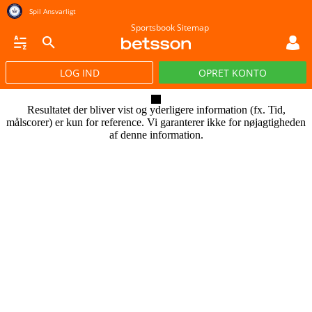
Spil Ansvarligt
Sportsbook Sitemap
LOG IND
OPRET KONTO