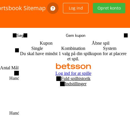
ortsbook Sitemap
Log ind
Opret konto