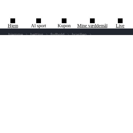
hjemme
betting
fodbold
brasilien
brasilien gaucho u20
i samarbejde med