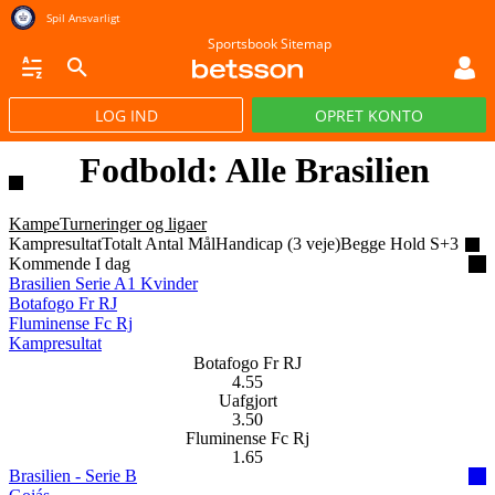
Spil Ansvarligt
Sportsbook Sitemap
LOG IND
OPRET KONTO