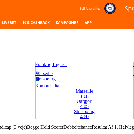
Sp
Spil Ansvarligt
LIVEBET
10% CASHBACK
KAMPAGNER
APP