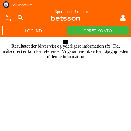
Spil Ansvarligt
Sportsbook Sitemap
LOG IND
OPRET KONTO