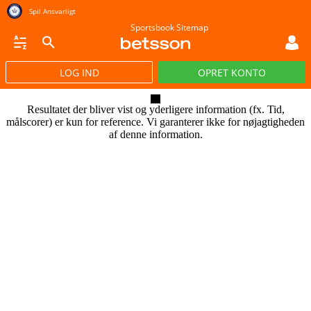
Spil Ansvarligt
Sportsbook Sitemap
LOG IND
OPRET KONTO