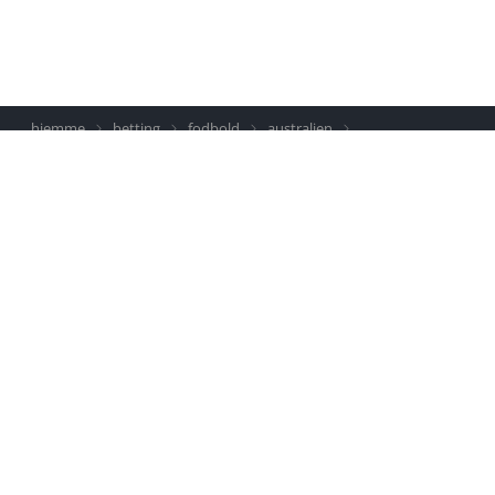
hjemme
betting
fodbold
australien
australien npl damer
gold coast united fc gold coast knights
i samarbejde med