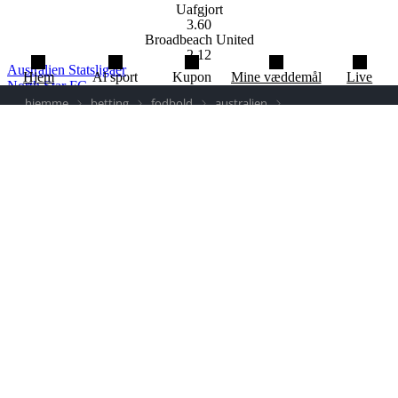
hjemme
betting
fodbold
australien
australsk ffa cup
heidelberg united fc auckland fc
i samarbejde med