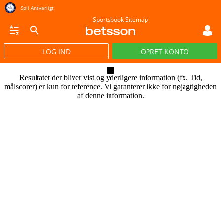
Spil Ansvarligt
Sportsbook Sitemap
LOG IND
OPRET KONTO