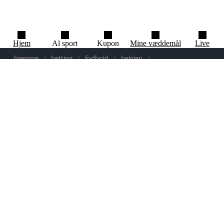
hjemme
betting
fodbold
belgien
belgisk pokalturnering
i samarbejde med