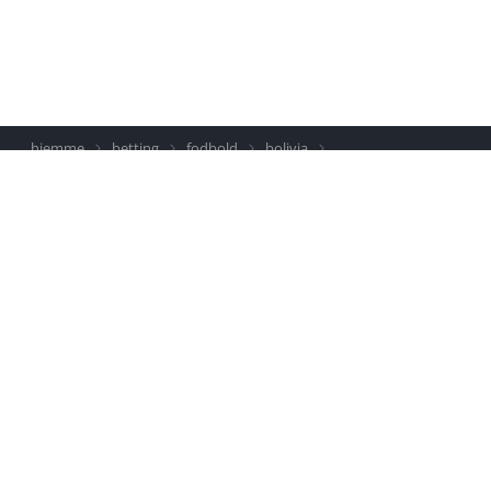
hjemme
betting
fodbold
bolivia
bolivia primera division
fc universitario de vinto cd real tomayapo
i samarbejde med