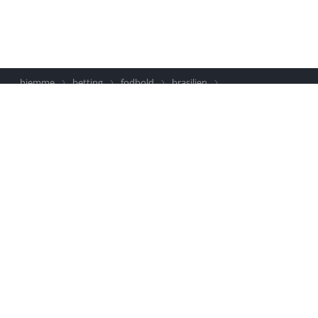
hjemme
betting
fodbold
brasilien
brasiliansk cup
cruzeiro ec mg cr brasil al
i samarbejde med