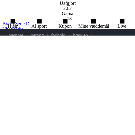
hjemme
betting
fodbold
brasilien
brasilien acreano u20
i samarbejde med