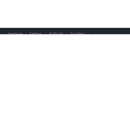
hjemme
betting
fodbold
brasilien
brasilien serie a
vitoria atletico mg
i samarbejde med