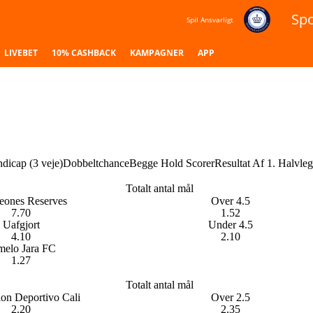
Sp
Spil Ansvarligt
LIVEBET
10% CASHBACK
KAMPAGNER
APP