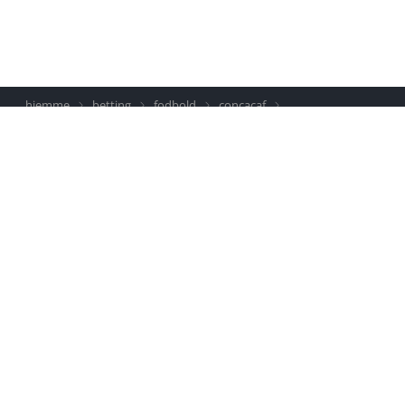
hjemme
betting
fodbold
concacaf
concacaf leagues cup
inter miami cf orlando city sc
i samarbejde med