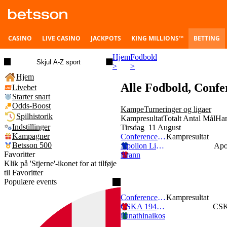
CASINO
LIVE CASINO
JACKPOTS
KING MILLIONS™
BETTING