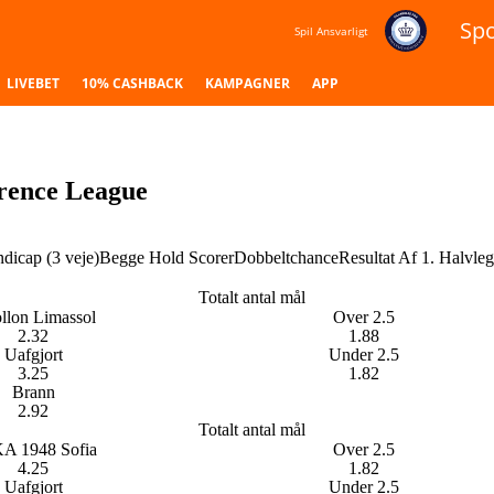
Sp
Spil Ansvarligt
LIVEBET
10% CASHBACK
KAMPAGNER
APP