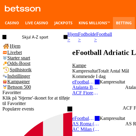
CASINO
LIVE CASINO
JACKPOTS
KING MILLIONS™
BETTING