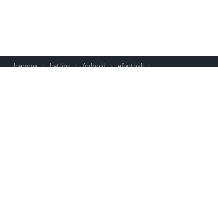
hjemme
betting
fodbold
efootball
efootball battle 12 minutters kampe
racing club stenido boca juniors senya
i samarbejde med