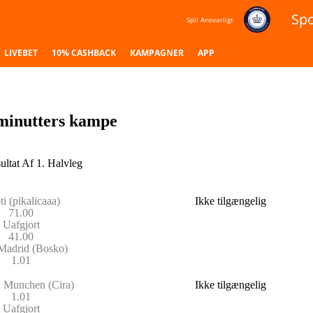
Sp
Spil Ansvarligt
LIVEBET
10% CASHBACK
KAMPAGNER
APP