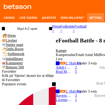
CASINO
LIVE CASINO
JACKPOTS
KING MILLIONS™
BETTING