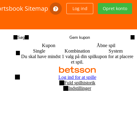
ortsbook Sitemap
Log ind
Opret konto