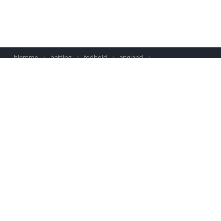
hjemme
betting
fodbold
england
england league one
rotherham port vale
i samarbejde med