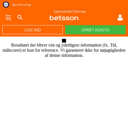
Spil Ansvarligt
Sportsbook Sitemap
LOG IND
OPRET KONTO