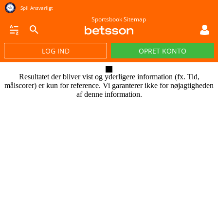
Spil Ansvarligt
Sportsbook Sitemap
LOG IND
OPRET KONTO