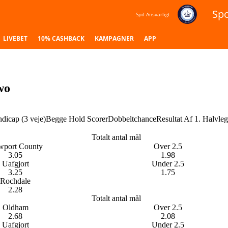
Sp
Spil Ansvarligt
LIVEBET
10% CASHBACK
KAMPAGNER
APP