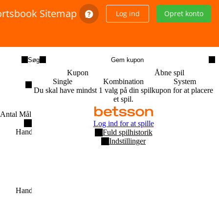
ortsbook Sitemap
Log ind
Opret konto