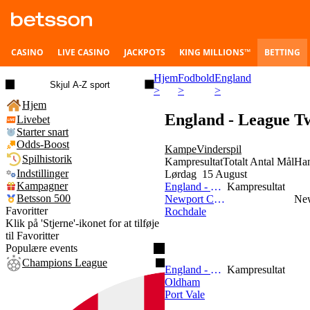
CASINO
LIVE CASINO
JACKPOTS
KING MILLIONS™
BETTING