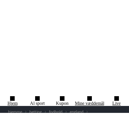
hjemme
betting
fodbold
england
england premier league epl